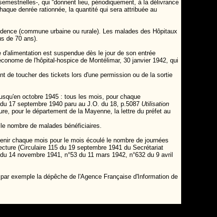
 semestrielles-, qui “donnent lieu, périodiquement, à la délivrance
haque denrée rationnée, la quantité qui sera attribuée au
 résidence (commune urbaine ou rurale). Les malades des Hôpitaux
us de 70 ans).
e d'alimentation est suspendue dès le jour de son entrée
économe de l'hôpital-hospice de Montélimar, 30 janvier 1942, qui
t de toucher des tickets lors d'une permission ou de la sortie
usqu'en octobre 1945 : tous les mois, pour chaque
té du 17 septembre 1940 paru au J.O. du 18, p.5087
Utilisation
ure, pour le département de la Mayenne, la lettre du préfet au
 le nombre de malades bénéficiaires.
arvenir chaque mois pour le mois écoulé le nombre de journées
réfecture (Circulaire 115 du 19 septembre 1941 du Secrétariat
15 du 14 novembre 1941, n°53 du 11 mars 1942, n°632 du 9 avril
oir par exemple la dépêche de l'Agence Française d'Information de