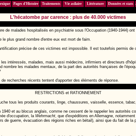
exique
Pages d'Histoire
Traitements
Vie asilaire
Littérature
Données et stats
L'hécatombe par carence : plus de 40.000 victimes
bre de malades hospitalisés en psychiatrie sous l'Occupation (1940-1944) ont 
 le plus grand nombre d'entre eux est mort de faim.
ntification précise de ces victimes est impossible. Il est toutefois permis 
es intéressés, malades, mais aussi médecins, infirmiers et directeurs d'hôpit
nd nombre les malades mentaux, de la part des autorités françaises de l'époqu
?
x de recherches récents tentent d'apporter des éléments de réponse.
RESTRICTIONS et RATIONNEMENT
uche tous les produits courants, linge, chaussures, vaisselle, essence, tabac,
in 1940 et au blocus anglais, comme ne cessent de le rappeler les autorités c
rmée d'occupation, la
Wehrmacht
, que d'expéditions en Allemagne, notamment de
 de guerre, évacuation des régions riches en bétail), ainsi que du fait de la 