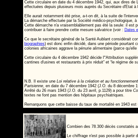
Cette circulaire en date du 4 décembre 1942, qui, aux dires de
effectuées depuis plusieurs mois auprès du Secrétaire d'Etat à l'
Elle aurait notamment été prise, a-t-on dit, à la suite de l'int
La démarche effectuée par la Société médico-psychologique, à l
Cette démarche n'a vraisemblablement pas été la seule: il est
contribuer à faire prendre cette mesure salvatrice (voir :
Dates e
Ce que le secrétaire général de la Santé Aublant considérait com
biographies
) est donc enfin décidé, dans une période pourtant c
colonies africaines aggrave la pénurie alimentaire (parce qu'elle
Cette circulaire du 4 décembre 1942 décide l'“Attribution suppl
cantines d'usines et restaurants à prix réduit” et “le régime de s
N.B. Il existe une
Loi relative à la création et au fonctionneme
Parisienne
, en date du 7 décembre 1942 (J.O. du 8 décembre 194
Arrêté du 26 mars 1943 (J.O. du 23 avril, p.1129) a pour titre
Co
textes ne font pas mention des hôpitaux psychiatriques.
Remarquons que cette baisse du taux de mortalité en 1943 est un
Combien des 78.300 décès constatés a
Le chiffrage n'est pas possible à parti