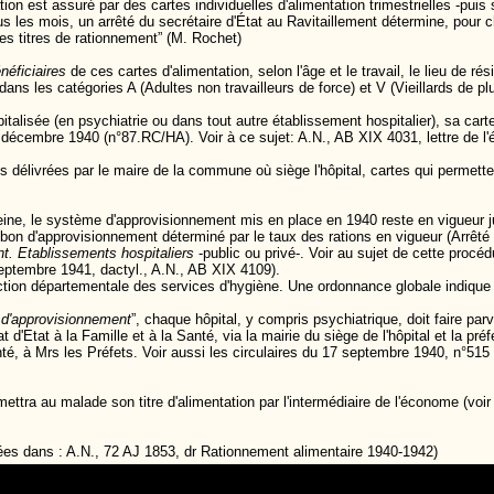
tion est assuré par des cartes individuelles d'alimentation trimestrielles -puis
s les mois, un arrêté du secrétaire d'État au Ravitaillement détermine, pour c
 titres de rationnement” (M. Rochet)
néficiaires
de ces cartes d'alimentation, selon l'âge et le travail, le lieu de
ans les catégories A (Adultes non travailleurs de force) et V (Vieillards de pl
talisée (en psychiatrie ou dans tout autre établissement hospitalier), sa cart
1 décembre 1940 (n°87.RC/HA). Voir à ce sujet: A.N., AB XIX 4031, lettre de l'
délivrées par le maire de la commune où siège l'hôpital, cartes qui permetten
ine, le système d'approvisionnement mis en place en 1940 reste en vigueur j
n bon d'approvisionnement déterminé par le taux des rations en vigueur (Arrê
. Etablissements hospitaliers
-public ou privé-. Voir au sujet de cette procéd
eptembre 1941, dactyl., A.N., AB XIX 4109).
pection départementale des services d'hygiène. Une ordonnance globale indique
d'approvisionnement
”, chaque hôpital, y compris psychiatrique, doit faire p
at d'Etat à la Famille et à la Santé, via la mairie du siège de l'hôpital et la p
anté, à Mrs les Préfets. Voir aussi les circulaires du 17 septembre 1940, n°5
remettra au malade son titre d'alimentation par l'intermédiaire de l'économe (v
ées dans : A.N., 72 AJ 1853, dr Rationnement alimentaire 1940-1942)