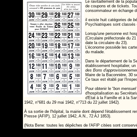
Le ravitaillement de la popula
de coupons et de tickets. Tou
consommateur en échange des
il existe huit catégories de
bé
Psychiatriques sont classés d
Lorsqu'une personne est hospi
(Circulaire préfectorale du 2
date la circulaire du 23).
L'économe possède les cartes 
du malade.
Dans le département de la Se
établissement hospitalier, u
des Bons d'approvisionnement
Maire de la Baconnière, 30 s
Ce taux est établi par l'Ins
Pour obtenir le “
bon mensuel 
d'hospitalisation au Secrétari
d'Etat à la Famille et à la S
1942, n°681 du 29 mai 1942, n°713 du 22 juillet 1942).
À sa sortie de l'hôpital, la mairie dont dépend l'établissement 
Presse (AFIP), 12 juillet 1942, A.N., 72 AJ 1853).
(Nota Bene: toutes les dépêches de l'AFIP citées sont conserv
à