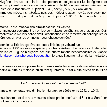
'Hygiène, chaque mois, la liste des personnes soignées par lui, le régime et s
cins qui peut prononcer contre le médecin fautif une des peines prévues par l
spice de la Baconnière, 6 janvier 1941, dactyl., A.N., AB XIX 4109).
 nomme des médecins
habilités
, puis des médecins
assermentés
pour examiner l
ment: Lettre du préfet de la Mayenne, 6 janvier 1941. Arrêtés du préfet de 
ments, “sous réserve des simplifications suivantes.
t et indiquera seulement le nombre de malades bénéficiant de chacun des régi
'alimentation auxquels donne droit l'ordonnance et de remettre en échange les c
fférence, en plus ou en moins, pour chaque denrée.”
ssentiel, à l'hôpital général comme à l'hôpital psychiatrique.
allé depuis 1934 un service spécial pour les aliénées tuberculeuses du départ
 de lait et 15 g. de margarine par jour, quatre rations hebdomadaires de viande
 de Maison-Blanche sous l'Occupation
fera que l'augmentation de la mortalité
avoir réservé ces suppléments aux seuls malades atteints de maladies somati
ns au titre de malades qu'en tant qu'internés, c'est-à-dire privés de leur liber
La "Circulaire Bonnafous" du 4 décembre 1942
sance, on constate une diminution du taux de décès entre 1942 et 1943.
insuffisante- est due aux mesures prises par le secrétaire d'Etat à la Santé, en
culaire qui les annonce.