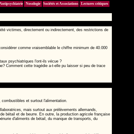
Antipsychiatrie
Nosologie
Sociétés et Associations
Lectures critiques
été victimes, directement ou indirectement, des restrictions de
de considérer comme vraisemblable le chiffre minimum de 40.000
aux psychiatriques l'ont-ils vécue ?
e? Comment cette tragédie a-t-elle pu laisser si peu de trace
 combustibles et surtout l'alimentation.
ollaboratrices, mais surtout aux prélèvements allemands,
 bétail et de beurre. En outre, la production agricole française
pénurie d'aliments de bétail, du manque de transports, du