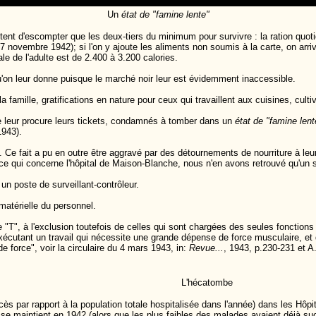
Un
état de "famine lente"
ent d'escompter que les deux-tiers du minimum pour survivre : la ration quotid
7 novembre 1942); si l'on y ajoute les aliments non soumis à la carte, on arri
le de l'adulte est de 2.400 à 3.200 calories.
qu'on leur donne puisque le marché noir leur est évidemment inaccessible.
mille, gratifications en nature pour ceux qui travaillent aux cuisines, cultive
 leur procure leurs tickets, condamnés à tomber dans un
état de "famine lent
1943).
 Ce fait a pu en outre être aggravé par des détournements de nourriture à le
e qui concerne l'hôpital de Maison-Blanche, nous n'en avons retrouvé qu'un 
un poste de surveillant-contrôleur.
 matérielle du personnel.
te "T", à l'exclusion toutefois de celles qui sont chargées des seules fonctions
exécutant un travail qui nécessite une grande dépense de force musculaire, et
de force", v
oir la circulaire du 4 mars 1943, in:
Revue...
, 1943, p.230-231 et A.
L'hécatombe
s par rapport à la population totale hospitalisée dans l'année) dans les Hôp
 se maintient en 1942 (alors que les plus faibles des malades avaient déjà 