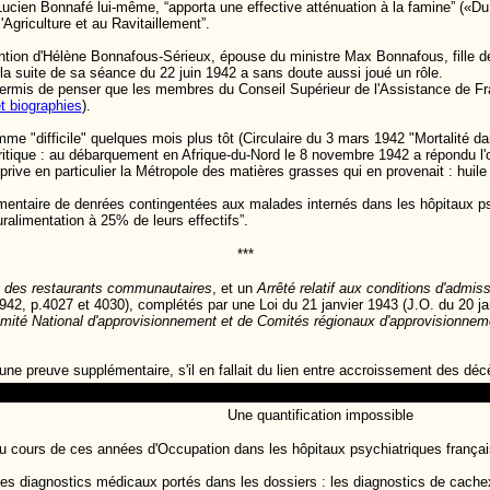
 Lucien Bonnafé lui-même, “apporta une effective atténuation à la famine” («
Agriculture et au Ravitaillement”.
ervention d'Hélène Bonnafous-Sérieux, épouse du ministre Max Bonnafous, fille 
a suite de sa séance du 22 juin 1942 a sans doute aussi joué un rôle.
 permis de penser que les membres du Conseil Supérieur de l'Assistance de 
t biographies
).
me "difficile" quelques mois plus tôt (Circulaire du 3 mars 1942 "Mortalité dan
ritique : au débarquement en Afrique-du-Nord le 8 novembre 1942 a répondu l'o
 prive en particulier la Métropole des matières grasses qui en provenait : huile
émentaire de denrées contingentées aux malades internés dans les hôpitaux ps
uralimentation à 25% de leurs effectifs”.
***
nt des restaurants communautaires
, et un
Arrêté relatif aux conditions d'admi
2, p.4027 et 4030), complétés par une Loi du 21 janvier 1943 (J.O. du 20 jan
mité National d'approvisionnement et de Comités régionaux d'approvisionnemen
e preuve supplémentaire, s'il en fallait du lien entre accroissement des décès
Une quantification impossible
u cours de
ces années d'Occupation dans les hôpitaux psychiatriques français 
r des diagnostics médicaux portés dans les dossiers : les diagnostics de cach