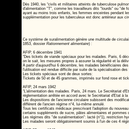
Dès 1940, les “civils et militaires atteints de tuberculose pulm
d'alimentation "T", comme les travailleurs dits "lourds" ou "de 
ayant au moins trois enfants, les femmes enceintes pendant les 
supplémentation pour les tuberculeux est donc antérieur aux c
Ce système de suralimentation génère une multitude de circulai
1853, dossier
Rationnement alimentaire
) :
AFIP, 6 décembre 1941
“Des tickets de viande spéciaux pour les malades. Paris, 6 déce
on le sait, les mesures propres à assurer la régularité et la d
A partir d'aujourd'hui 6 décembre, les malades bénéficiaires de
l'utilisation est rendue difficile par suite de la spécialisation d
Les tickets spéciaux sont de deux sortes:
Tickets de 50 et de 45 grammes, imprimés sur fond rose et tic
AFIP, 24 mars 1942
“L'alimentation des malades. Paris, 24 mars. Le Secrétariat d'Etat
réglementation arrêtée en accord avec le Secrétariat d'Etat à la
Les dispositions de l'ancienne circulaire subissent des modific
différent de l'ancien régime n°4, lui-même annulé.
Tous les certificats médicaux prescrivant l'adoption du nouveau 
certains suppléments de sucre, pâtes alimentaires et pommes d
Les régimes dits "de suralimentation": lacté (n°1), restriction 
Les malades seront obligatoirement soumis à l'un de ces 4 régime