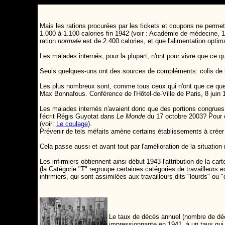
Mais les rations procurées par les tickets et coupons ne permett
1.000 à 1.100 calories fin 1942 (voir : Académie de médecine, 1
ration
normale
est de 2.400 calories, et que l'alimentation optima
Les malades internés, pour la plupart, n'ont pour vivre que ce 
Seuls quelques-uns ont des sources de compléments: colis de la fa
Les plus nombreux sont, comme tous ceux qui n'ont que ce que
Max Bonnafous. Conférence de l'Hôtel-de-Ville de Paris, 8 juin 
Les malades internés n'avaient donc que des portions congrues.
l'écrit Régis Guyotat dans
Le Monde
du 17 octobre 2003? Pour c
(voir:
Le coulage
).
Prévenir de tels méfaits amène certains établissements à créer 
Cela passe aussi et avant tout par l'amélioration de la situation
Les infirmiers obtiennent ainsi début 1943 l'attribution de la car
(la Catégorie "T" regroupe certaines catégories de travailleurs 
infirmiers
,
qui sont assimilées aux travailleurs dits "lourds" ou "
Le taux de décès annuel (nombre de décè
impressionnante en 1941, à un taux qui