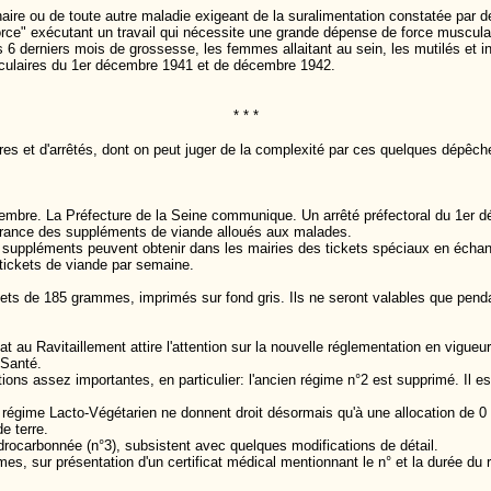
onaire ou de toute autre maladie exigeant de la suralimentation constatée par d
force" exécutant un travail qui nécessite une grande dépense de force musculai
6 derniers mois de grossesse, les femmes allaitant au sein, les mutilés et in
irculaires du 1er décembre 1941 et de décembre 1942.
* * *
res et d'arrêtés, dont on peut juger de la complexité par ces quelques dépêch
mbre. La Préfecture de la Seine communique. Un arrêté préfectoral du 1er déce
élivrance des suppléments de viande alloués aux malades.
s suppléments peuvent obtenir dans les mairies des tickets spéciaux en échang
es tickets de viande par semaine.
kets de 185 grammes, imprimés sur fond gris. Ils ne seront valables que pen
 au Ravitaillement attire l'attention sur la nouvelle réglementation en vigueur à
 Santé.
ations assez importantes, en particulier: l'ancien régime n°2 est supprimé. Il
régime Lacto-Végétarien ne donnent droit désormais qu'à une allocation de 0 li
e terre.
hydrocarbonnée (n°3), subsistent avec quelques modifications de détail.
s, sur présentation d'un certificat médical mentionnant le n° et la durée du 