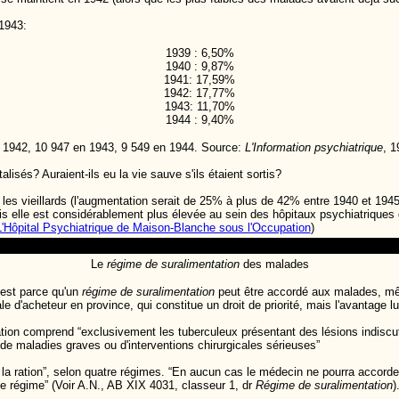
 1943:
1939 : 6,50%
1940 : 9,87%
1941: 17,59%
1942: 17,77%
1943: 11,70%
1944 : 9,40%
 1942, 10 947 en 1943, 9 549 en 1944. Source:
L'Information psychiatrique
, 1
isés? Auraient-ils eu la vie sauve s'ils étaient sortis?
ez les vieillards (l'augmentation serait de 25% à plus de 42% entre 1940 et 
s elle est considérablement plus élevée au sein des hôpitaux psychiatriqu
L'Hôpital Psychiatrique de Maison-Blanche sous l'Occupation
)
Le
régime de suralimentation
des malades
'est parce qu'un
régime de suralimentation
peut être accordé aux malades, même
 d'acheteur en province, qui constitue un droit de priorité, mais l'avantage lui
tion comprend “exclusivement les tuberculeux présentant des lésions indiscut
de maladies graves ou d'interventions chirurgicales sérieuses”
 la ration”, selon quatre régimes. “En aucun cas le médecin ne pourra accord
e régime” (Voir A.N., AB XIX 4031, classeur 1, dr
Régime de suralimentation
)