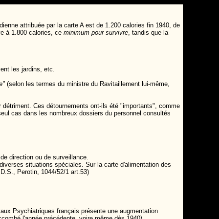
ienne attribuée par la carte A est de 1.200 calories fin 1940, de
ve à 1.800 calories, ce
minimum pour survivre
, tandis que la
nt les jardins, etc.
e"
(selon les termes du ministre du Ravitaillement lui-même,
ur détriment. Ces détournements ont-ils été "importants", comme
seul cas dans les nombreux dossiers du personnel consultés
 de direction ou de surveillance.
 diverses situations spéciales.
S
ur la carte d'alimentation des
D.S., Perotin, 1044/52/1 art.53)
itaux Psychiatriques français présente une augmentation
succombé l'année précédente, voire même dès 1940).