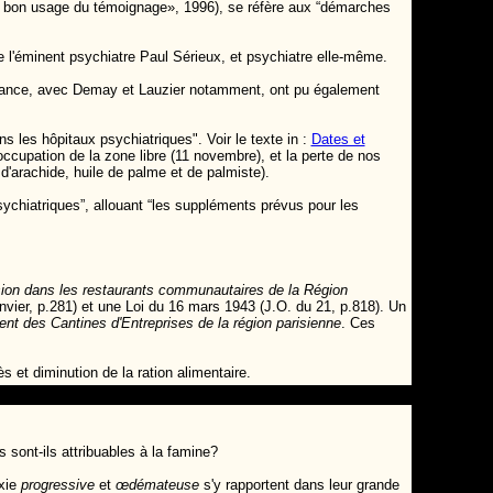
Du bon usage du témoignage», 1996), se réfère aux “démarches
de l'éminent psychiatre Paul Sérieux, et psychiatre elle-même.
France, avec Demay et Lauzier notamment, ont pu également
s les hôpitaux psychiatriques". Voir le texte in :
Dates et
ccupation de la zone libre (11 novembre), et la perte de nos
 d'arachide, huile de palme et de palmiste).
ychiatriques”, allouant “les suppléments prévus pour les
ssion dans les restaurants communautaires de la Région
vier, p.281) et une Loi du 16 mars 1943 (J.O. du 21, p.818). Un
t des Cantines d'Entreprises de la région parisienne
. Ces
 et diminution de la ration alimentaire.
sont-ils attribuables à la famine?
exie
progressive
et
œdémateuse
s'y rapportent dans leur grande