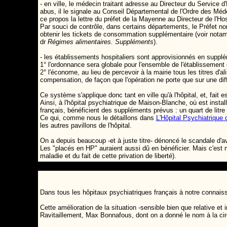
- en ville, le médecin traitant adresse au Directeur du Service d
abus, il le signale au Conseil Départemental de l'Ordre des Méde
ce propos la lettre du préfet de la Mayenne au Directeur de l'Ho
Par souci de contrôle, dans certains départements, le Préfet
obtenir les tickets de consommation supplémentaire (voir notam
dr
Régimes alimentaires. Suppléments
).
- les établissements hospitaliers sont approvisionnés en supplé
1° l'ordonnance sera globale pour l'ensemble de l'établissemen
2° l'économe, au lieu de percevoir à la mairie tous les titres d
compensation, de façon que l'opération ne porte que sur une di
Ce système s'applique donc tant en ville qu'à l'hôpital, et, fait e
Ainsi, à l'hôpital psychiatrique de Maison-Blanche, où est inst
français, bénéficient des suppléments prévus : un quart de litre
Ce qui, comme nous le détaillons dans
L'Hôpital Psychiatrique
les autres pavillons de l'hôpital.
On a depuis beaucoup -et à juste titre- dénoncé le scandale d'
Les "placés en HP" auraient aussi dû en bénéficier. Mais c'est moi
maladie et du fait de cette privation de liberté).
Dans tous les hôpitaux psychiatriques français à notre connais
Cette amélioration de la situation -sensible bien que relative et 
Ravitaillement, Max Bonnafous, dont on a donné le nom à la cir