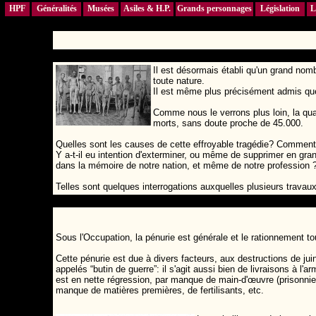
HPF
Généralités
Musées
Asiles & H.P.
Grands personnages
Législation
L
Il est désormais établi qu'un grand nom
toute nature.
Il est même plus précisément admis que
Comme nous le verrons plus loin, la qua
morts, sans doute proche de 45.000.
Quelles sont les causes de cette effroyable tragédie? Comment l
Y a-t-il eu intention d'exterminer, ou même de supprimer en gra
dans la mémoire de notre nation, et même de notre profession 
Telles sont quelques interrogations auxquelles plusieurs travau
Sous l'Occupation, la pénurie est générale et le rationnement to
Cette pénurie est due à divers facteurs, aux destructions de ju
appelés “butin de guerre”: il s'agit aussi bien de livraisons à l'a
est en nette régression, par manque de main-d'œuvre (prisonniers
manque de matières premières, de fertilisants, etc.