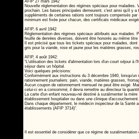
AFIP 27 mars 1942
Nouvelle réglementation des régimes spéciaux pour maladies. Vi
prochain. Les bases principales demeurent, c'est ainsi qu'il y
suppléments de certaines rations sont toujours compensés par d
minimum est fixée pour chacun, des certificats médicaux exigé
AFIP, 6 avril 1942
Réglementation des régimes spéciaux attribués aux malades. Pari
feuille de denrées diverses, doivent être honorés au même titr
Il est précisé que tous les tickets spéciaux pour malades, dont l
gris pour la viande, rose et jaune pour les matières grasses, ros
AFIP, 4 août 1942:
“L'utilisation des tickets d'alimentation lors d'un court séjour à
séjour dans un hôpital.
Voici quelques précisions:
Conformément aux instructions du 3 décembre 1940, lorsqu'un ma
rationnement journaliers: pain, viande, matières grasses, fromage
Aucun coupon de rationnement mensuel ne peut être exigé. Mais la
celui-ci en a consommé, il devra remettre au directeur la quanti
La carte d'un enfant nouveau-né destiné à suralimenter la mère n
établissement hospitalier ou dans une clinique d'accouchement.
Dans chaque département, le médecin inspecteur de la Santé au ch
établissements (AFIP 3714)”.
Il est essentiel de considérer que ce régime de suralimentation e