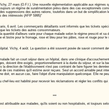
chy, 27 mars (O.F.I.). Une nouvelle réglementation applicable aux régimes spé
 a toujours un régime de suralimentation prévu dans des cas exceptionnels co
es suppressions des autres rations, toutefois dans un but de simplification 
s des intéressés (AFIP 5995)”
s, 6 avril. Les commerçants détaillants sont informés que les tickets spécia
e que les tickets des autres consommateurs.
a quantité d'ailleurs varie pour chaque malade selon le régime prescrit et sa 
e et bistre pour le fromage, rose et bleu pour les pâtes, rose et rouge pour le
 l'hôpital. Vichy, 4 août. La question a été souvent posée de savoir comment deva
lade fait un court séjour dans un hôpital, dans une clinique d'accouchement,
s, doivent être exigés, proportionnellement à la durée du séjour, et sur la ba
 direction de l'établissmeent n'est pas contraint de faire figurer les denrées
té de ces matières qu'il estime avoir reçues. Seul un accord amiable peut inter
e doit, en aucun cas, faire l'objet d'une manipulation quelconque. Elle ne pe
ef-lieu est habilité pour recevoir les réclamations et régler les conflits qu
***
st attribuable aux malades, qu'ils soient ou non hospitalisés, et toujours selo